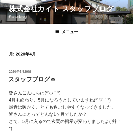
コ
株式会社カイト スタッフブログ
ン
Kaito Blog
テ
ン
ツ
メニュー
へ
ス
キ
月:
2020年4月
ッ
プ
投
2020年4月29日
稿
スタッフブログ☻
日:
皆さんこんにちは(*´ω｀*)
4月も終わり、5月になろうとしていますね(*´▽｀*)
最近は暖かく、とても過ごしやすくなってきました。
皆さんにとってどんな1ヶ月でしたか？
さて、5月に入るので玄関の掲示が変わりましたよ(´艸｀
*)