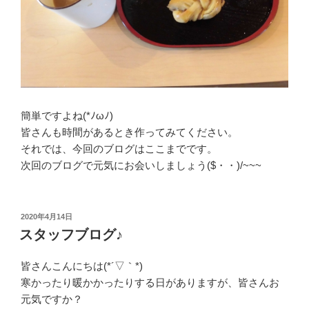
簡単ですよね(*ﾉωﾉ)
皆さんも時間があるとき作ってみてください。
それでは、今回のブログはここまでです。
次回のブログで元気にお会いしましょう($・・)/~~~
投
2020年4月14日
稿
スタッフブログ♪
日:
皆さんこんにちは(*´▽｀*)
寒かったり暖かかったりする日がありますが、皆さんお
元気ですか？