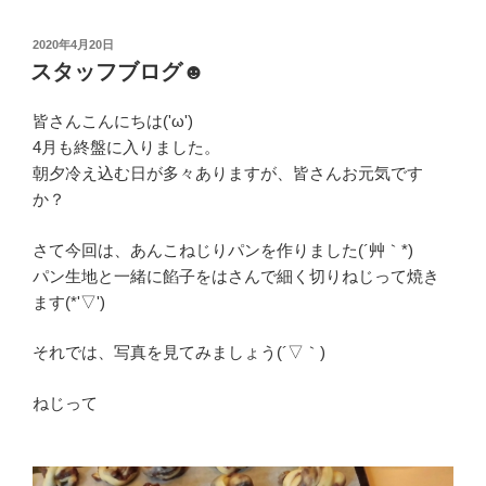
投
2020年4月20日
稿
スタッフブログ☻
日:
皆さんこんにちは('ω')
4月も終盤に入りました。
朝夕冷え込む日が多々ありますが、皆さんお元気です
か？
さて今回は、あんこねじりパンを作りました(´艸｀*)
パン生地と一緒に餡子をはさんで細く切りねじって焼き
ます(*'▽')
それでは、写真を見てみましょう(´▽｀)
ねじって