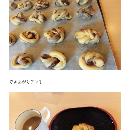
できあがり(*'▽')