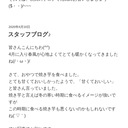
($・・)/~~~
投
2020年4月10日
稿
スタッフブログ♪
日:
皆さんこんにちわ(^^)
4月に入り春風が心地よくてとても暖かくなってきました
ね(/・ω・)/
さて、おやつで焼き芋を食べました。
とても甘くておいしかったようで、「甘くておいしい」
と皆さん言っていました。
焼き芋と言えば冬の寒い時期に食べるイメージが強いで
すが
この時期に食べる焼き芋も悪くないのかもしれないです
ね(´▽｀)