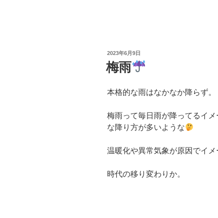
投
2023年6月9日
稿
梅雨
日:
本格的な雨はなかなか降らず。
梅雨って毎日雨が降ってるイメ
な降り方が多いような
温暖化や異常気象が原因でイメ
時代の移り変わりか。