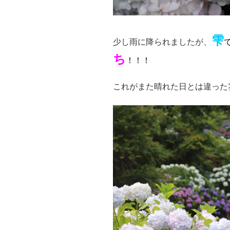
雫
少し雨に降られましたが、
ち
！！！
これがまた晴れた日とは違った