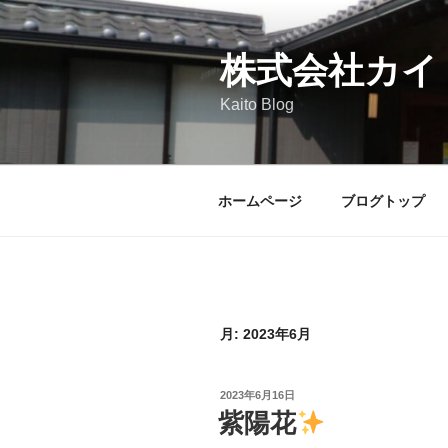
コ
ン
テ
株式会社カイ
ン
Kaito Blog
ツ
へ
ス
キ
ホームページ
ブログトップ
ッ
プ
月:
2023年6月
投
2023年6月16日
稿
紫陽花
日: