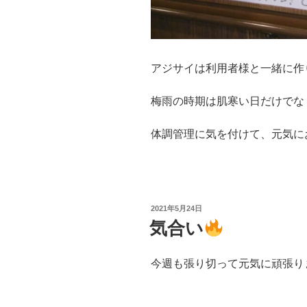
アジサイは利用者様と一緒に作
梅雨の時期は肌寒い日だけでな
体調管理に気を付けて、元気に
投
2021年5月24日
稿
気合い
日:
今週も張り切って元気に頑張り