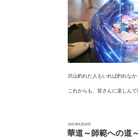
沢山釣れた人もいれば釣れなか
これからも、皆さんに楽しんで
投
2021年5月20日
稿
華道～師範への道
日: