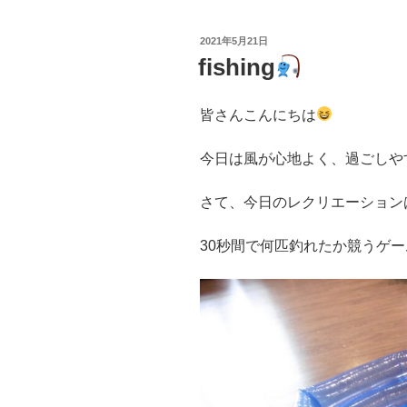
投
2021年5月21日
稿
fishing
日:
皆さんこんにちは
さて、今日のレクリエーション
30秒間で何匹釣れたか競うゲ