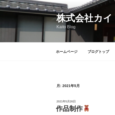
コ
ン
テ
株式会社カイ
ン
Kaito Blog
ツ
へ
ス
キ
ホームページ
ブログトップ
ッ
プ
月:
2021年5月
投
2021年5月26日
稿
作品制作
日: