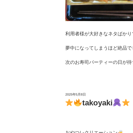
利用者様が大好きなネタばかり
夢中になってしまうほど絶品で
次のお寿司パーティーの日が待
投
2025年5月8日
稿
takoyaki
日:
おやつレクリエーション