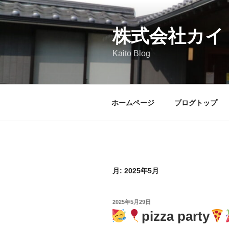
コ
ン
テ
株式会社カイ
ン
Kaito Blog
ツ
へ
ス
キ
ホームページ
ブログトップ
ッ
プ
月:
2025年5月
投
2025年5月29日
稿
pizza party
日: