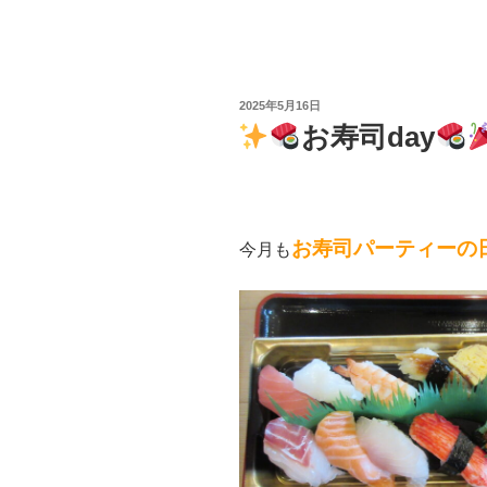
投
2025年5月16日
稿
お寿司day
日:
お寿司パーティーの
今月も