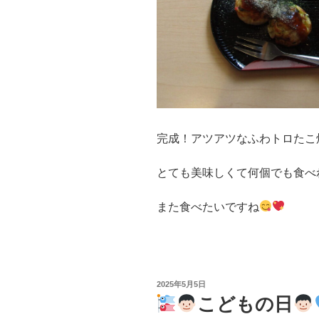
完成！アツアツなふわトロたこ
とても美味しくて何個でも食べ
また食べたいですね
投
2025年5月5日
稿
こどもの日
日: